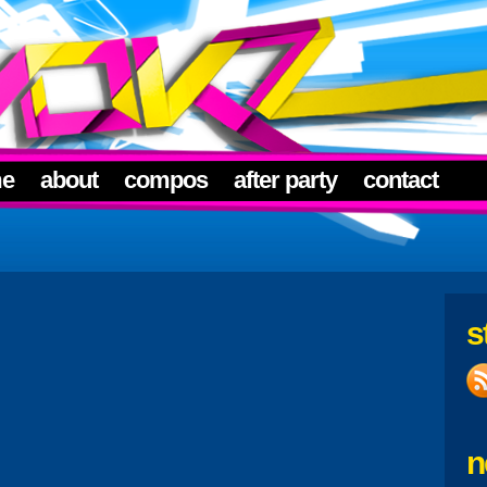
me
about
compos
after party
contact
s
n